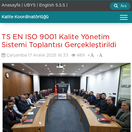
Anasayfa |
UBYS |
English
S.S.S |
Ara
Kalite Koordinatörlüğü
TS EN ISO 9001 Kalite Yönetim
Sistemi Toplantısı Gerçekleştirildi
Çarşamba 17 Aralık 2025 16:33
489
+
-