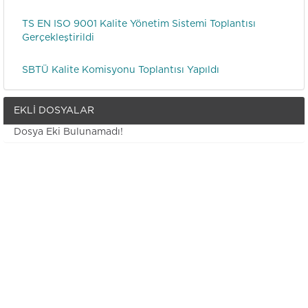
TS EN ISO 9001 Kalite Yönetim Sistemi Toplantısı
Gerçekleştirildi
SBTÜ Kalite Komisyonu Toplantısı Yapıldı
Kalite Yönetim Sistemi Hazırlık Çalışmaları Devam
EKLI DOSYALAR
Ediyor
Dosya Eki Bulunamadı!
SBTÜ ve İNÜ Arasında Kalite Süreç Tecrübe Paylaşımı
Kalite Komisyon üyelerimize 2022 Yılı Kalite İç
Değerlendirme Raporu Sunuldu
Üniversitemiz Kalite Koordinatörlüğü ve Strateji
Geliştirme Daire Başkanlığı tarafından oluşturulan
performans gösterge havuz çalışmaları kapsamında
akademik birimlere yönelik “Gösterge veri havuz
çalışması” bilgilendirme ...