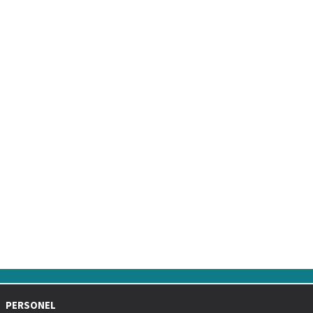
Üniversitemiz Kalite Koordinatörlüğü Tarafından Kalite
Güvence Sistemi Bilgilendirme Toplantısı Düzenlendi
PERSONEL